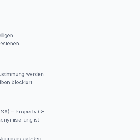
iligen
bestehen.
 Zustimmung werden
iben blockiert
 USA) – Property G-
nymisierung ist
ustimmung geladen.