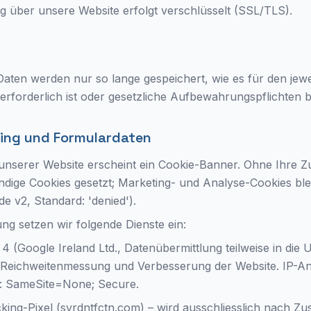
 über unsere Website erfolgt verschlüsselt (SSL/TLS).
r
ten werden nur so lange gespeichert, wie es für den jewe
rforderlich ist oder gesetzliche Aufbewahrungspflichten 
king und Formulardaten
unserer Website erscheint ein Cookie-Banner. Ohne Ihre
dige Cookies gesetzt; Marketing- und Analyse-Cookies ble
 v2, Standard: 'denied').
g setzen wir folgende Dienste ein:
 4 (Google Ireland Ltd., Datenübermittlung teilweise in die
eichweitenmessung und Verbesserung der Website. IP-Ano
s: SameSite=None; Secure.
king-Pixel (svrdntfctn.com) – wird ausschliesslich nach Z