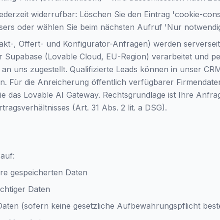
jederzeit widerrufbar: Löschen Sie den Eintrag 'cookie-cons
sers oder wählen Sie beim nächsten Aufruf 'Nur notwendig
kt-, Offert- und Konfigurator-Anfragen) werden serversei
er Supabase (Lovable Cloud, EU-Region) verarbeitet und p
l an uns zugestellt. Qualifizierte Leads können in unser 
n. Für die Anreicherung öffentlich verfügbarer Firmendate
e das Lovable AI Gateway. Rechtsgrundlage ist Ihre Anfra
agsverhältnisses (Art. 31 Abs. 2 lit. a DSG).
auf:
hre gespeicherten Daten
ichtiger Daten
aten (sofern keine gesetzliche Aufbewahrungspflicht best