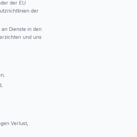
oder der EU
tzrichtlinien der
 an Dienste in den
verzichten und uns
n.
B.
gen Verlust,