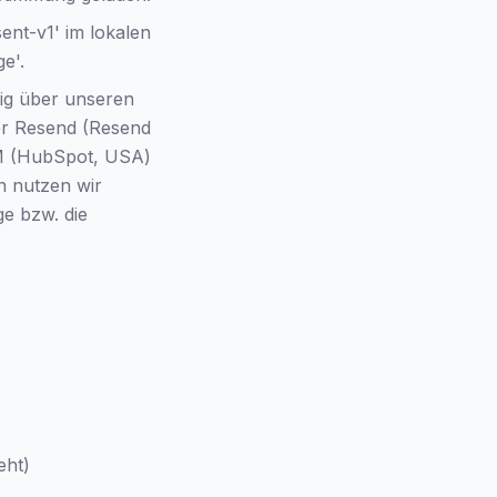
ent-v1' im lokalen
e'.
tig über unseren
er Resend (Resend
CRM (HubSpot, USA)
n nutzen wir
ge bzw. die
eht)