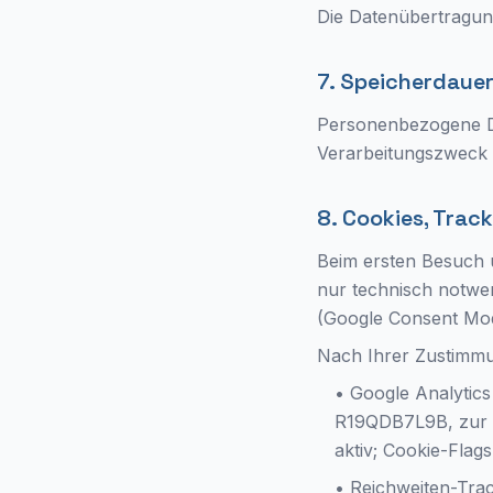
Die Datenübertragung
7. Speicherdaue
Personenbezogene Da
Verarbeitungszweck e
8. Cookies, Trac
Beim ersten Besuch 
nur technisch notwen
(Google Consent Mode
Nach Ihrer Zustimmun
• Google Analytics
R19QDB7L9B, zur R
aktiv; Cookie-Flag
• Reichweiten-Trac